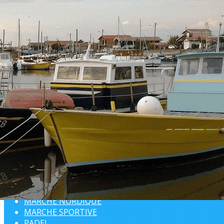
Exporter les lignes sélectionnées
Exporter toutes les colonnes
Exporter uniquement les colonnes affichées
Menu
<
>
AQUABIKE / AQUAGYM
AUTO-DEFENSE SENIOR
BADMINTON
BOWLING
CHANT
DANSE
GOLF
MARCHE AQUATIQUE COTIERE
MARCHE DOUCE
MARCHE NORDIQUE
MARCHE SPORTIVE
PADEL