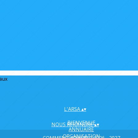
iaux
L'ARSA
▴
▾
BIENVENUE
NOUS REJOINDRE
▴
▾
ANNUAIRE
ORGANISATION