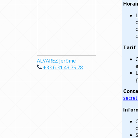
Horai
L
c
c
c
Tarif
C
ALVAREZ Jérôme
e
+33 6 31 43 75 78
L
p
Conta
secret
Infor
C
c
S