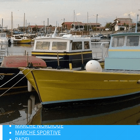
Exporter les lignes sélectionnées
Exporter toutes les colonnes
Exporter uniquement les colonnes affichées
Menu
<
>
AQUABIKE / AQUAGYM
AUTO-DEFENSE SENIOR
BADMINTON
BOWLING
CHANT
DANSE
GOLF
MARCHE AQUATIQUE COTIERE
MARCHE DOUCE
MARCHE NORDIQUE
MARCHE SPORTIVE
PADEL