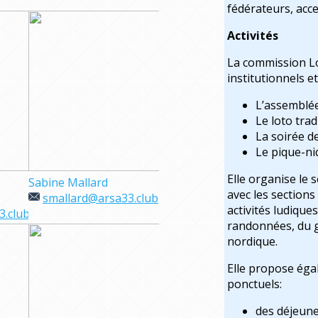
fédérateurs, acce
Activités
La commission Lo
institutionnels et
L’assemblé
Le loto tra
La soirée d
Le pique-ni
Elle organise le 
Sabine Mallard
avec les section
smallard@arsa33.club
activités ludiques
.club
randonnées, du g
nordique.
Elle propose éga
ponctuels:
des déjeuner