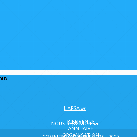
iaux
L'ARSA
▴
▾
BIENVENUE
NOUS REJOINDRE
▴
▾
ANNUAIRE
ORGANISATION