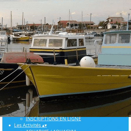
Menu
Ajoutez un logo, un bouton, des réseaux sociaux
Cliquez pour éditer
L'ARSA
▴
▾
BIENVENUE
ANNUAIRE
ORGANISATION
COMPTE-RENDUS
INFORMATIONS PRATIQUES
PARTENAIRES
SONDAGES
Nous rejoindre
▴
▾
COMMENT ADHERER 2026 - 2027
INSCRIPTIONS EN LIGNE
Les Activités
▴
▾