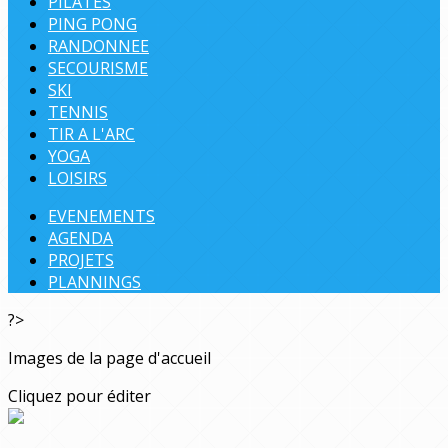
PILATES
PING PONG
RANDONNEE
SECOURISME
SKI
TENNIS
TIR A L'ARC
YOGA
LOISIRS
EVENEMENTS
AGENDA
PROJETS
PLANNINGS
?>
Images de la page d'accueil
Cliquez pour éditer