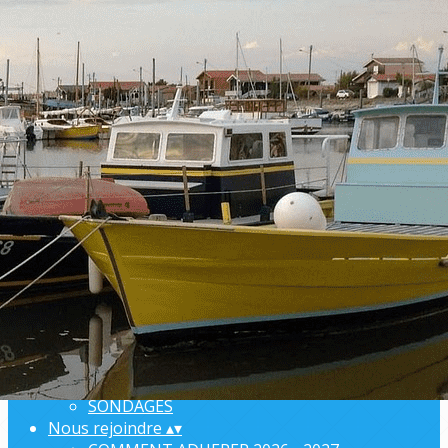
Exporter les lignes sélectionnées
Exporter toutes les colonnes
Exporter uniquement les colonnes affichées
Menu
Ajoutez un logo, un bouton, des réseaux sociaux
Cliquez pour éditer
L'ARSA
▴
▾
BIENVENUE
ANNUAIRE
ORGANISATION
COMPTE-RENDUS
INFORMATIONS PRATIQUES
PARTENAIRES
SONDAGES
Nous rejoindre
▴
▾