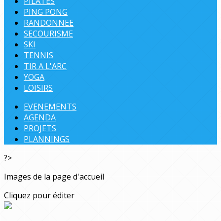
PILATES
PING PONG
RANDONNEE
SECOURISME
SKI
TENNIS
TIR A L'ARC
YOGA
LOISIRS
EVENEMENTS
AGENDA
PROJETS
PLANNINGS
?>
Images de la page d'accueil
Cliquez pour éditer