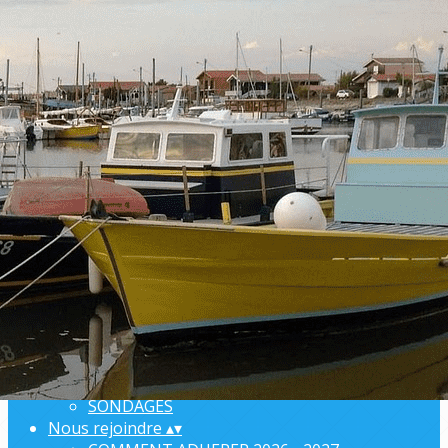
Exporter les lignes sélectionnées
Exporter toutes les colonnes
Exporter uniquement les colonnes affichées
Menu
Ajoutez un logo, un bouton, des réseaux sociaux
Cliquez pour éditer
L'ARSA
▴
▾
BIENVENUE
ANNUAIRE
ORGANISATION
COMPTE-RENDUS
INFORMATIONS PRATIQUES
PARTENAIRES
SONDAGES
Nous rejoindre
▴
▾