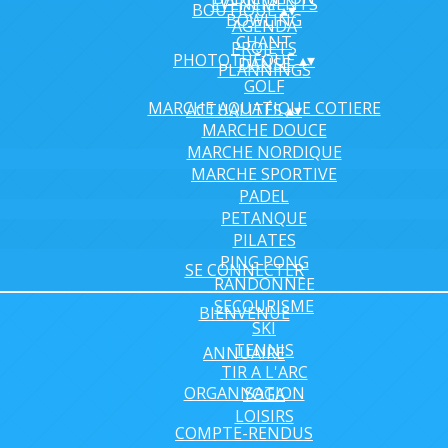
EVENEMENTS
BOUTIQUE
▴
▾
BOWLING
AGENDA
CHANT
PROJETS
PHOTOTHÈQUE
▴
▾
DANSE
PLANNINGS
GOLF
MARCHE AQUATIQUE COTIERE
ACTUALITÉS
▴
▾
MARCHE DOUCE
MARCHE NORDIQUE
MARCHE SPORTIVE
PADEL
PETANQUE
PILATES
PING PONG
SE CONNECTER
RANDONNEE
SECOURISME
BIENVENUE
SKI
TENNIS
ANNUAIRE
TIR A L'ARC
ORGANISATION
YOGA
LOISIRS
COMPTE-RENDUS