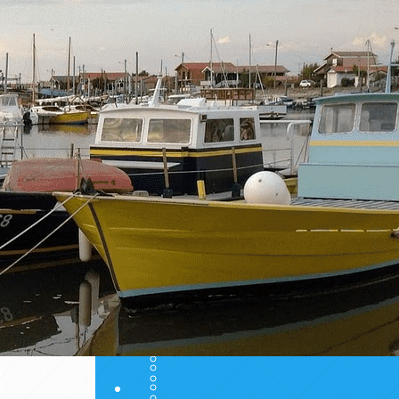
Exporter les lignes sélectionnées
Exporter toutes les colonnes
Exporter uniquement les colonnes affichées
Menu
Ajoutez un logo, un bouton, des réseaux soc
Cliquez pour éditer