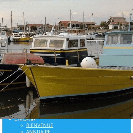
Exporter les lignes sélectionnées
Exporter toutes les colonnes
Exporter uniquement les colonnes affichées
Menu
<
>
EVENEMENTS
AGENDA
PROJETS
PLANNINGS
Ajoutez un logo, un bouton, des réseaux sociaux
Cliquez pour éditer
L'ARSA
▴
▾
BIENVENUE
ANNUAIRE