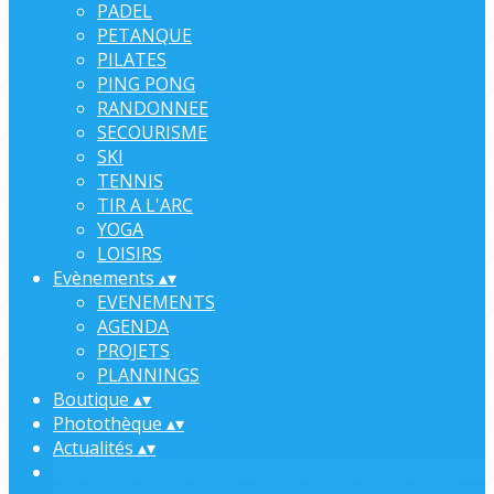
PADEL
PETANQUE
PILATES
PING PONG
RANDONNEE
SECOURISME
SKI
TENNIS
TIR A L'ARC
YOGA
LOISIRS
Evènements
▴
▾
EVENEMENTS
AGENDA
PROJETS
PLANNINGS
Boutique
▴
▾
Photothèque
▴
▾
Actualités
▴
▾