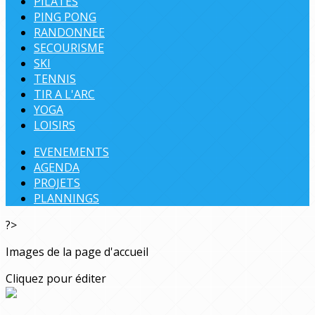
PILATES
PING PONG
RANDONNEE
SECOURISME
SKI
TENNIS
TIR A L'ARC
YOGA
LOISIRS
EVENEMENTS
AGENDA
PROJETS
PLANNINGS
?>
Images de la page d'accueil
Cliquez pour éditer