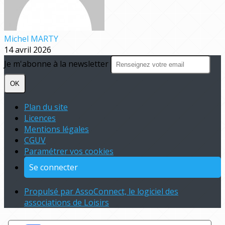
Michel MARTY
14 avril 2026
Je m'abonne à la newsletter
OK
Plan du site
Licences
Mentions légales
CGUV
Paramétrer vos cookies
Se connecter
Propulsé par AssoConnect, le logiciel des
associations de Loisirs