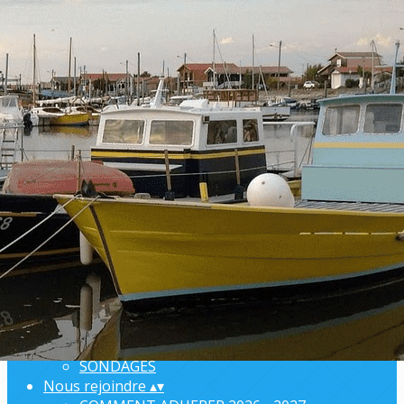
Exporter les lignes sélectionnées
Exporter toutes les colonnes
Exporter uniquement les colonnes affichées
Menu
Ajoutez un logo, un bouton, des réseaux sociaux
Cliquez pour éditer
L'ARSA
▴
▾
BIENVENUE
ANNUAIRE
ORGANISATION
COMPTE-RENDUS
INFORMATIONS PRATIQUES
PARTENAIRES
SONDAGES
Nous rejoindre
▴
▾