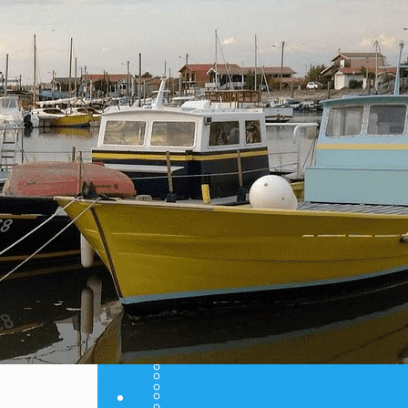
Exporter les lignes sélectionnées
Exporter toutes les colonnes
Exporter uniquement les colonnes affichées
Menu
Ajoutez un logo, un bouton, des réseaux soc
Cliquez pour éditer