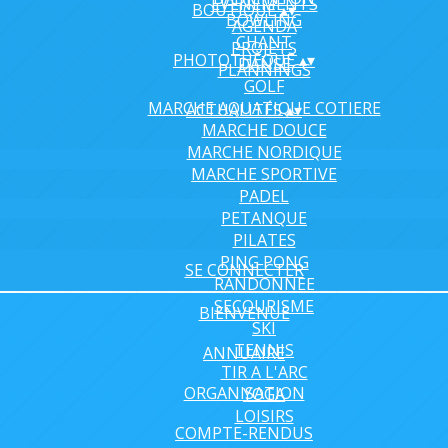
EVENEMENTS
BOUTIQUE
▴
▾
BOWLING
AGENDA
CHANT
PROJETS
PHOTOTHÈQUE
▴
▾
DANSE
PLANNINGS
GOLF
MARCHE AQUATIQUE COTIERE
ACTUALITÉS
▴
▾
MARCHE DOUCE
MARCHE NORDIQUE
MARCHE SPORTIVE
PADEL
PETANQUE
PILATES
PING PONG
SE CONNECTER
RANDONNEE
SECOURISME
BIENVENUE
SKI
TENNIS
ANNUAIRE
TIR A L'ARC
ORGANISATION
YOGA
LOISIRS
COMPTE-RENDUS